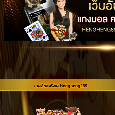
เกมส์ยอดนิยม Hengheng289